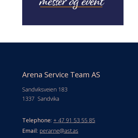
Arena Service Team AS
Sandviksveien 183
1337
Sandvika
Telephone:
+ 47 91 53 55 85
Email:
perarne@ast.as