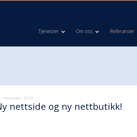
Tjenester
Om oss
Referanser
. november 2020
y nettside og ny nettbutikk!